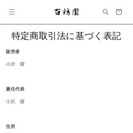
コンテ
カ
ンツに
ー
進む
ト
特定商取引法に基づく表記
販売者
小沢 燿
責任代表
小沢 燿
住所